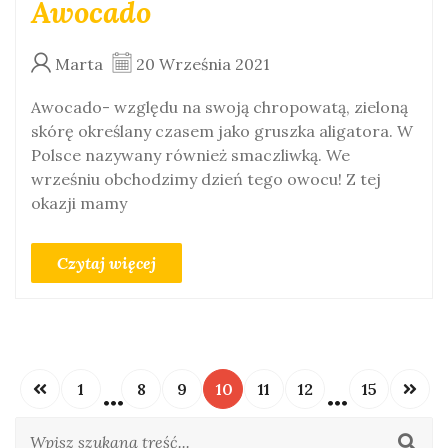
Awocado
Marta
20 Września 2021
Awocado- względu na swoją chropowatą, zieloną
skórę określany czasem jako gruszka aligatora. W
Polsce nazywany również smaczliwką. We
wrześniu obchodzimy dzień tego owocu! Z tej
okazji mamy
Czytaj więcej
1
8
9
10
11
12
15
•••
•••